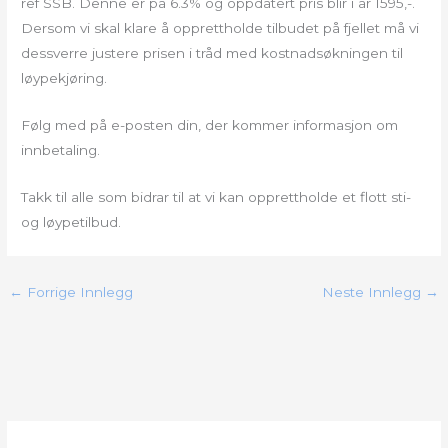
ref SSB. Denne er på 6.3% og oppdatert pris blir i år 1595,-.
Dersom vi skal klare å opprettholde tilbudet på fjellet må vi
dessverre justere prisen i tråd med kostnadsøkningen til
løypekjøring.
Følg med på e-posten din, der kommer informasjon om
innbetaling.
Takk til alle som bidrar til at vi kan opprettholde et flott sti-
og løypetilbud.
←
Forrige Innlegg
Neste Innlegg
→